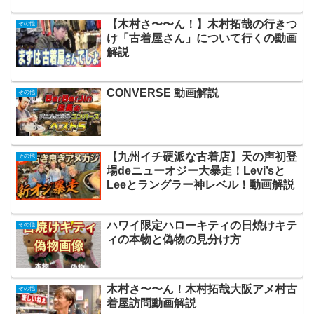
【木村さ〜〜ん！】木村拓哉の行きつ
その他
け「古着屋さん」について行くの動画
解説
CONVERSE 動画解説
その他
【九州イチ硬派な古着店】天の声初登
その他
場deニューオジー大暴走！Levi’sと
Leeとラングラー神レベル！動画解説
ハワイ限定ハローキティの日焼けキテ
その他
ィの本物と偽物の見分け方
木村さ〜〜ん！木村拓哉大阪アメ村古
その他
着屋訪問動画解説