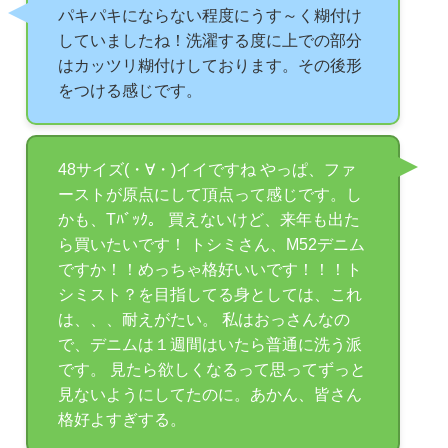
パキパキにならない程度にうす～く糊付け
していましたね！洗濯する度に上での部分
はカッツリ糊付けしております。その後形
をつける感じです。
48サイズ(・∀・)イイですね やっぱ、ファ
ーストが原点にして頂点って感じです。し
かも、Tﾊﾞｯｸ。 買えないけど、来年も出た
ら買いたいです！ トシミさん、M52デニム
ですか！！めっちゃ格好いいです！！！ト
シミスト？を目指してる身としては、これ
は、、、耐えがたい。 私はおっさんなの
で、デニムは１週間はいたら普通に洗う派
です。 見たら欲しくなるって思ってずっと
見ないようにしてたのに。あかん、皆さん
格好よすぎする。