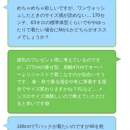
めちゃめちゃ欲しいですが、ワンウォッシ
ュしたときのサイズ感が読めない… 170セ
ンチ、63キロの標準体型くらいでややゆっ
たりで着たい場合にMかLかどちらがオスス
メでしょうか？
彼氏のプレゼント用に考えているのです
が、177cmの痩せ型、肩幅47cmでオーバ
ーよりジャストで着こなすのが似合いそう
です。 春・秋で着る場合や冬に厚着する場
合でサイズ変わりますかね？XLなど… メ
ンズのサイズ感難しいので教えていただけ
ると幸いです😅
168cmでTバックが着たいのですが46を乾