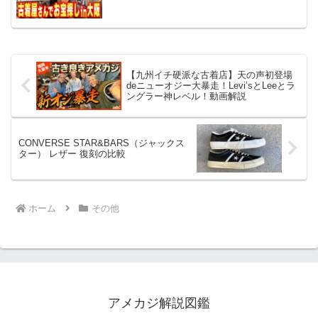
【九州イチ硬派な古着店】天の声初登場
deニューオジー大暴走！Levi’sとLeeとラ
ングラー神レベル！動画解説
CONVERSE STAR&BARS（ジャックス
ター） レザー 復刻の比較
ホーム
その他
アメカジ解説図鑑